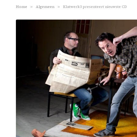
Home
»
Algemeen
»
Klatwerk3 presenteert nieuwste CD