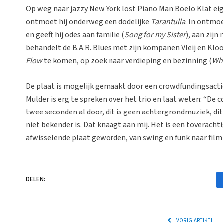
Op weg naar jazzy New York lost Piano Man Boelo Klat eig
ontmoet hij onderweg een dodelijke
Tarantulla
. In ontmo
en geeft hij odes aan familie (
Song for my Sister
), aan zijn
behandelt de B.A.R. Blues met zijn kompanen Vleij en Kloo
Flow
te komen, op zoek naar verdieping en bezinning (
Wh
De plaat is mogelijk gemaakt door een crowdfundingsacti
Mulder is erg te spreken over het trio en laat weten: “De c
twee seconden al door, dit is geen achtergrondmuziek, dit
niet bekender is. Dat knaagt aan mij. Het is een toverach
afwisselende plaat geworden, van swing en funk naar fil
DELEN:
VORIG ARTIKEL