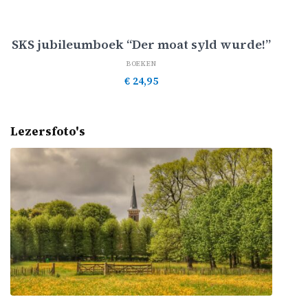
Toevoegen aan winkelwagen
SKS jubileumboek “Der moat syld wurde!”
BOEKEN
€
24,95
Lezersfoto's