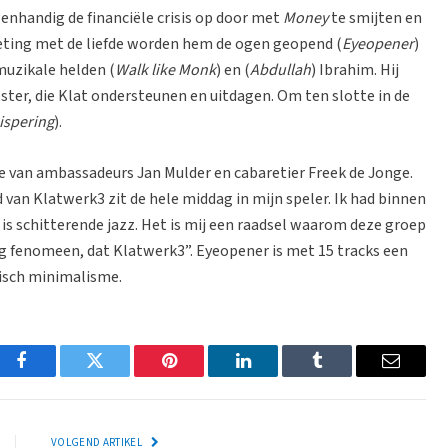
enhandig de financiële crisis op door met
Money
te smijten en
eting met de liefde worden hem de ogen geopend (
Eyeopener
)
 muzikale helden (
Walk like Monk
) en (
Abdullah
) Ibrahim. Hij
ster, die Klat ondersteunen en uitdagen. Om ten slotte in de
ispering
).
e van ambassadeurs Jan Mulder en cabaretier Freek de Jonge.
d van Klatwerk3 zit de hele middag in mijn speler. Ik had binnen
 is schitterende jazz. Het is mij een raadsel waarom deze groep
tig fenomeen, dat Klatwerk3”. Eyeopener is met 15 tracks een
misch minimalisme.
Facebook
Twitter
Pinterest
LinkedIn
Tumblr
Email
VOLGEND ARTIKEL