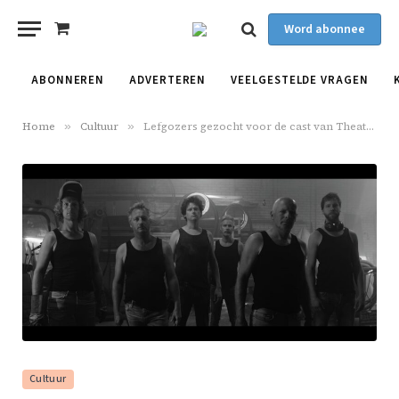
Word abonnee
Shopping
Cart
ABONNEREN
ADVERTEREN
VEELGESTELDE VRAGEN
Home
»
Cultuur
»
Lefgozers gezocht voor de cast van Theatervoorstelling BROEST
Cultuur