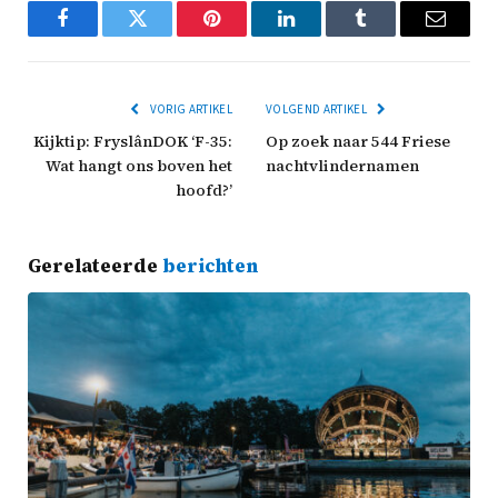
Facebook
Twitter
Pinterest
LinkedIn
Tumblr
Email
VORIG ARTIKEL
VOLGEND ARTIKEL
Kijktip: FryslânDOK ‘F-35:
Op zoek naar 544 Friese
Wat hangt ons boven het
nachtvlindernamen
hoofd?’
Gerelateerde
berichten