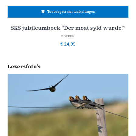
Toevoegen aan winkelwagen
SKS jubileumboek “Der moat syld wurde!”
BOEKEN
€
24,95
Lezersfoto's