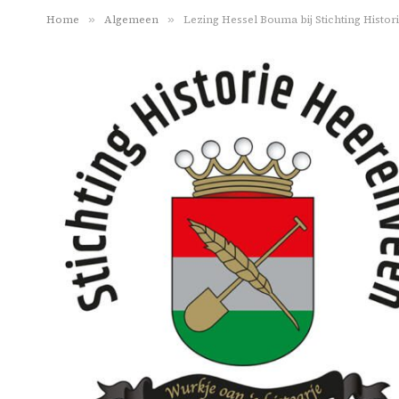
Home
»
Algemeen
»
Lezing Hessel Bouma bij Stichting Histo