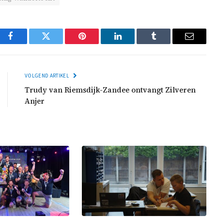
Facebook
Twitter
Pinterest
LinkedIn
Tumblr
Email
VOLGEND ARTIKEL
Trudy van Riemsdijk-Zandee ontvangt Zilveren
Anjer