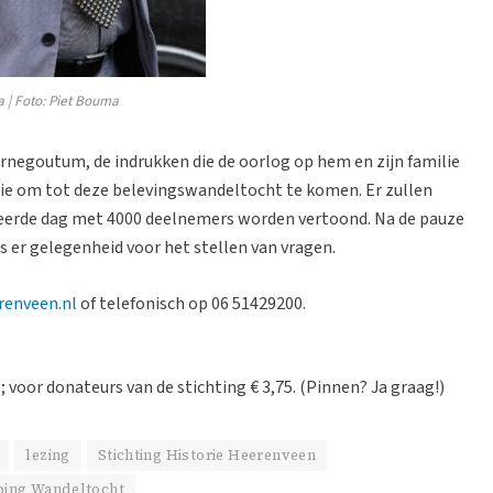
 | Foto: Piet Bouma
arnegoutum, de indrukken die de oorlog op hem en zijn familie
atie om tot deze belevingswandeltocht te komen. Er zullen
seerde dag met 4000 deelnemers worden vertoond. Na de pauze
 er gelegenheid voor het stellen van vragen.
renveen.nl
of telefonisch op 06 51429200.
ze; voor donateurs van de stichting € 3,75. (Pinnen? Ja graag!)
lezing
Stichting Historie Heerenveen
ing Wandeltocht