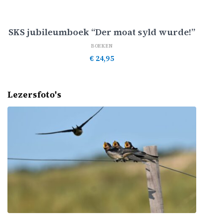
Toevoegen aan winkelwagen
SKS jubileumboek “Der moat syld wurde!”
BOEKEN
€
24,95
Lezersfoto's