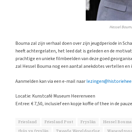
Hessel Bouma
Bouma zal zijn verhaal doen over zijn jeugdperiode in Sch
heeft achtergelaten, het leed dat is geleden en de motiv
prachtige en unieke filmbeelden van deze goed georgani
zal Hessel Bouma nog een aantal anekdotes vertellen en is
Aanmelden kan via een e-mail naar
lezingen@historiehee
Locatie: Kunstcafé Museum Heerenveen
Entree: € 7,50, inclusief een kopje koffie of thee in de pau
Friesland
Friesland Post
Fryslân
Hessel Bouma
thús yn fryslân
Tweede Wereldoorlog
Wapendropp