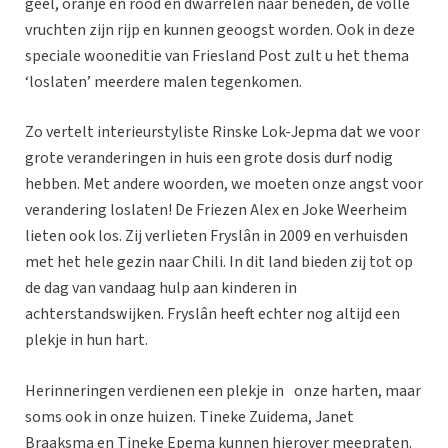
geel, oranje en rood en dwarrelen naar beneden, de volle
vruchten zijn rijp en kunnen geoogst worden. Ook in deze
speciale wooneditie van Friesland Post zult u het thema
‘loslaten’ meerdere malen tegenkomen.
Zo vertelt interieurstyliste Rinske Lok-Jepma dat we voor
grote veranderingen in huis een grote dosis durf nodig
hebben. Met andere woorden, we moeten onze angst voor
verandering loslaten! De Friezen Alex en Joke Weerheim
lieten ook los. Zij verlieten Fryslân in 2009 en verhuisden
met het hele gezin naar Chili. In dit land bieden zij tot op
de dag van vandaag hulp aan kinderen in
achterstandswijken. Fryslân heeft echter nog altijd een
plekje in hun hart.
Herinneringen verdienen een plekje in onze harten, maar
soms ook in onze huizen. Tineke Zuidema, Janet
Braaksma en Tineke Epema kunnen hierover meepraten.