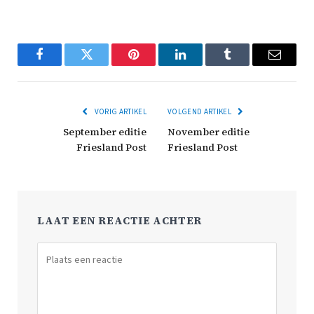
Facebook
Twitter
Pinterest
LinkedIn
Tumblr
Email
VORIG ARTIKEL
VOLGEND ARTIKEL
September editie
November editie
Friesland Post
Friesland Post
LAAT EEN REACTIE ACHTER