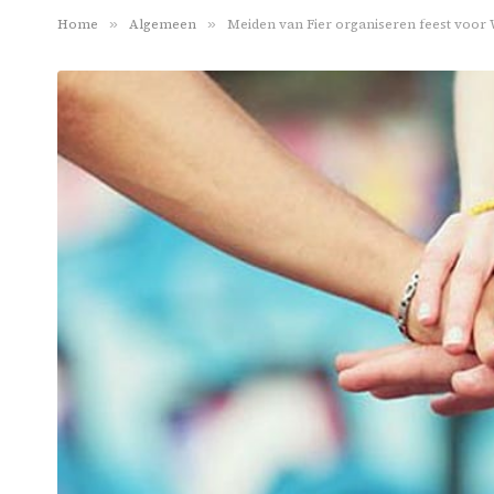
Home
»
Algemeen
»
Meiden van Fier organiseren feest voor 