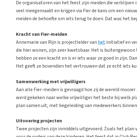
De organisatoren van het feest zijn meiden die verblijven i
veel meegemaakt en krijgen via Fier de kans om een nieu
meiden de behoefte om iets terug te doen. Dat was het be
Kracht van Fier-meiden
Annemarie van Rijn is projectleider van
het
initiatief en 
die hier wonen, zijn zeer kwetsbaar. Het is buitengewoo
hebben ze een kracht en is er iets waar ze goed in zijn. Da
Het geeft ze bovendien het vertrouwen dat ze echt iets ku
Samenwerking met vrijwilligers
Aan alle Fier-meiden is gevraagd hoe zij de wereld mooie
werd gekeken naar welke vrijwilliger het beste bij welk pl
plan samen uit, met begeleiding van medewerkers binnen 
Uitvoering projecten
Twee projecten zijn inmiddels uitgevoerd. Zoals het pl
voor de ouders van deze kinderen. Het feest dat in Club R