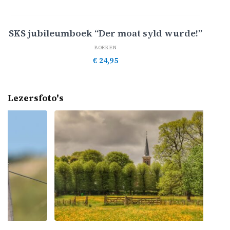
Toevoegen aan winkelwagen
SKS jubileumboek “Der moat syld wurde!”
BOEKEN
€
24,95
Lezersfoto's