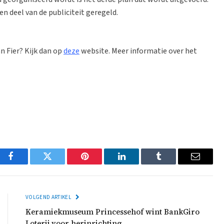
en deel van de publiciteit geregeld.
n Fier? Kijk dan op
deze
website. Meer informatie over het
Facebook
Twitter
Pinterest
LinkedIn
Tumblr
Email
VOLGEND ARTIKEL
Keramiekmuseum Princessehof wint BankGiro
Loterij voor herinrichting