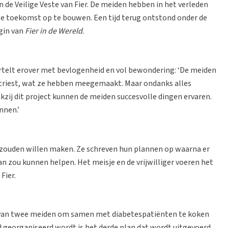
n de Veilige Veste van Fier. De meiden hebben in het verleden
we toekomst op te bouwen. Een tijd terug ontstond onder de
gin van
Fier in de Wereld
.
vertelt erover met bevlogenheid en vol bewondering: ‘De meiden
n triest, wat ze hebben meegemaakt. Maar ondanks alles
nkzij dit project kunnen de meiden succesvolle dingen ervaren.
nnen.’
r zouden willen maken. Ze schreven hun plannen op waarna er
an zou kunnen helpen. Het meisje en de vrijwilliger voeren het
Fier.
an van twee meiden om samen met diabetespatiënten te koken
ed georganiseerd wordt is het derde plan dat wordt uitgevoerd.