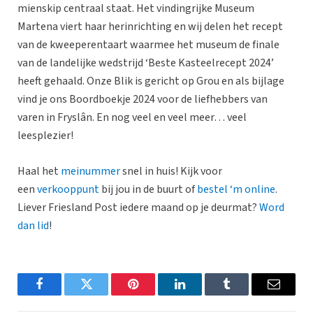
mienskip centraal staat. Het vindingrijke Museum
Martena viert haar herinrichting en wij delen het recept
van de kweeperentaart waarmee het museum de finale
van de landelijke wedstrijd ‘Beste Kasteelrecept 2024’
heeft gehaald. Onze Blik is gericht op Grou en als bijlage
vind je ons Boordboekje 2024 voor de liefhebbers van
varen in Fryslân. En nog veel en veel meer… veel
leesplezier!
Haal het
meinummer
snel in huis! Kijk voor
een
verkooppunt
bij jou in de buurt of
bestel ‘m online
.
Liever Friesland Post iedere maand op je deurmat?
Word
dan lid
!
Facebook
Twitter
Pinterest
LinkedIn
Tumblr
Email