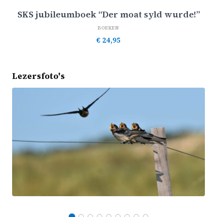
SKS jubileumboek “Der moat syld wurde!”
BOEKEN
€
24,95
Lezersfoto's