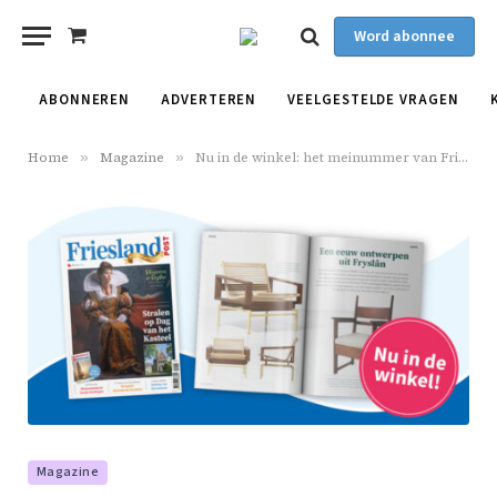
Word abonnee
Shopping
Cart
ABONNEREN
ADVERTEREN
VEELGESTELDE VRAGEN
Home
»
Magazine
»
Nu in de winkel: het meinummer van Friesland Post
Magazine