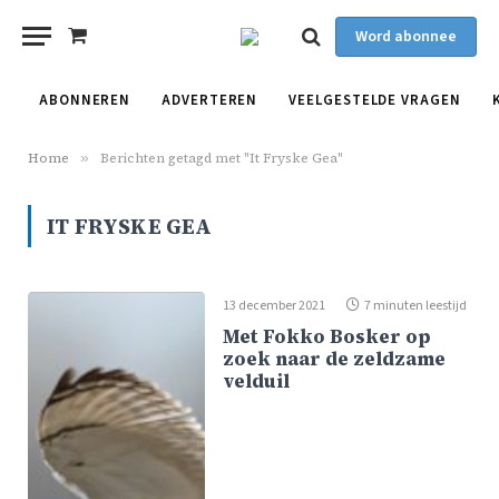
Word abonnee
Shopping
Cart
ABONNEREN
ADVERTEREN
VEELGESTELDE VRAGEN
Home
»
Berichten getagd met "It Fryske Gea"
IT FRYSKE GEA
13 december 2021
7 minuten leestijd
Met Fokko Bosker op
zoek naar de zeldzame
velduil