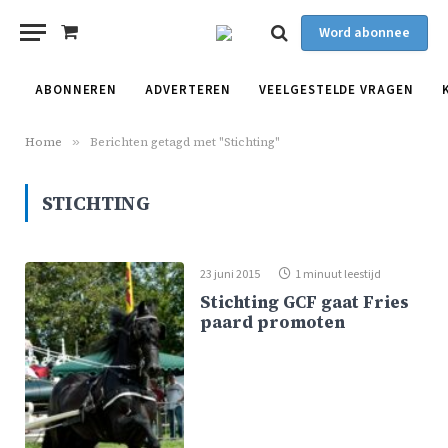
Word abonnee
Shopping
Cart
ABONNEREN
ADVERTEREN
VEELGESTELDE VRAGEN
Home
»
Berichten getagd met "Stichting"
STICHTING
23 juni 2015
1 minuut leestijd
Stichting GCF gaat Fries
paard promoten