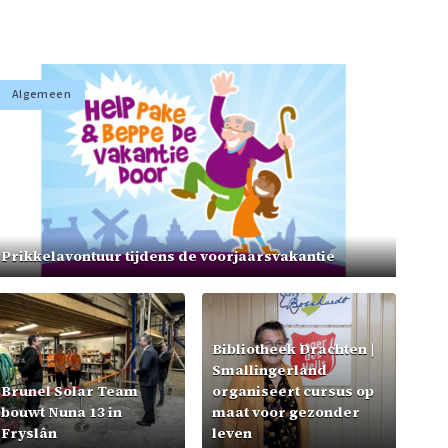
Algemeen
Prikkelavontuur tijdens de voorjaarsvakantie
Bibliotheek Drachten |
Smallingerland
Brunel Solar Team
organiseert cursus op
bouwt Nuna 13 in
maat voor gezonder
Fryslân
leven