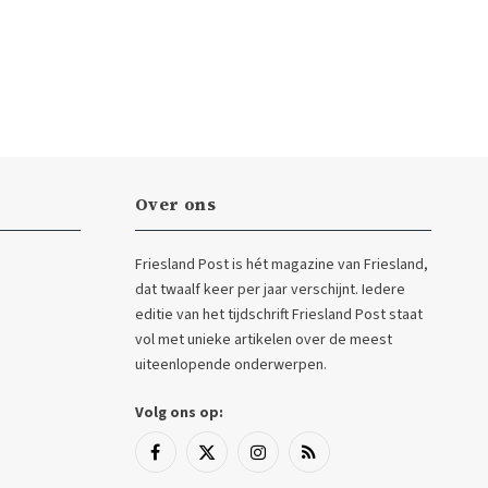
Over ons
Friesland Post is hét magazine van Friesland,
dat twaalf keer per jaar verschijnt. Iedere
editie van het tijdschrift Friesland Post staat
vol met unieke artikelen over de meest
uiteenlopende onderwerpen.
Volg ons op:
Facebook
X
Instagram
RSS
(Twitter)