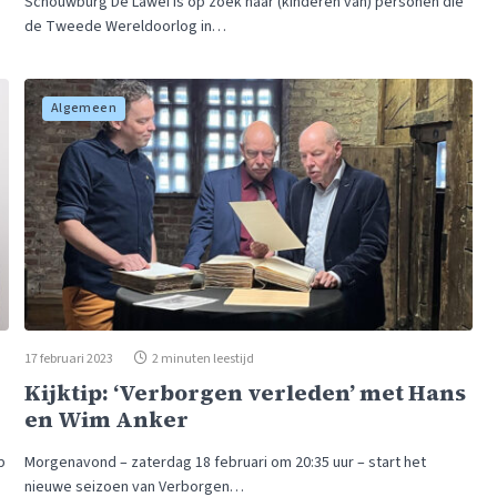
Schouwburg De Lawei is op zoek naar (kinderen van) personen die
de Tweede Wereldoorlog in…
Algemeen
17 februari 2023
2 minuten leestijd
Kijktip: ‘Verborgen verleden’ met Hans
en Wim Anker
p
Morgenavond – zaterdag 18 februari om 20:35 uur – start het
nieuwe seizoen van Verborgen…