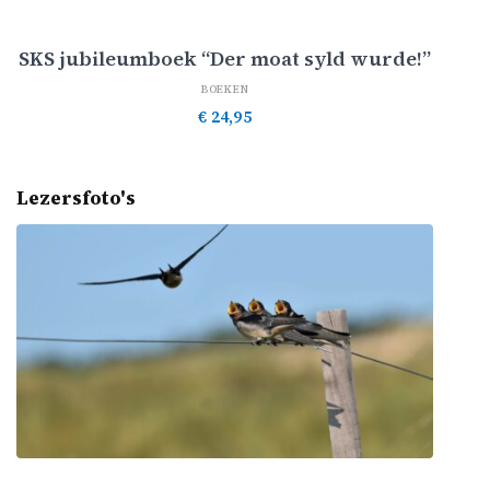
Toevoegen aan winkelwagen
SKS jubileumboek “Der moat syld wurde!”
BOEKEN
€
24,95
Lezersfoto's