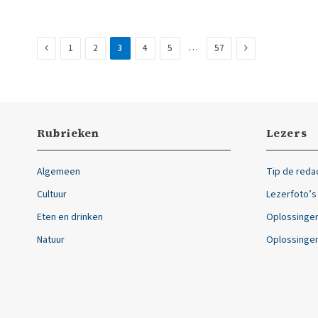
Previous
Next
…
1
2
3
4
5
57
Rubrieken
Lezers
Algemeen
Tip de reda
Cultuur
Lezerfoto’s
Eten en drinken
Oplossingen
Natuur
Oplossingen