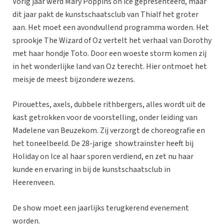
Vorig jaar werd Mary Poppins on ice gepresenteerd, maar
dit jaar pakt de kunstschaatsclub van Thialf het groter
aan. Het moet een avondvullend programma worden. Het
sprookje The Wizard of Oz vertelt het verhaal van Dorothy
met haar hondje Toto. Door een woeste storm komen zij
in het wonderlijke land van Oz terecht. Hier ontmoet het
meisje de meest bijzondere wezens.
Pirouettes, axels, dubbele rithbergers, alles wordt uit de
kast getrokken voor de voorstelling, onder leiding van
Madelene van Beuzekom. Zij verzorgt de choreografie en
het toneelbeeld. De 28-jarige showtrainster heeft bij
Holiday on Ice al haar sporen verdiend, en zet nu haar
kunde en ervaring in bij de kunstschaatsclub in
Heerenveen.
De show moet een jaarlijks terugkerend evenement
worden.