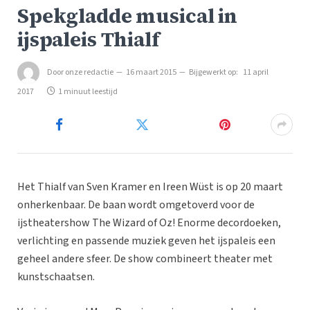
Spekgladde musical in
ijspaleis Thialf
Door
onze redactie
16 maart 2015
Bijgewerkt op:
11 april
2017
1 minuut leestijd
Het Thialf van Sven Kramer en Ireen Wüst is op 20 maart
onherkenbaar. De baan wordt omgetoverd voor de
ijstheatershow The Wizard of Oz! Enorme decordoeken,
verlichting en passende muziek geven het ijspaleis een
geheel andere sfeer. De show combineert theater met
kunstschaatsen.