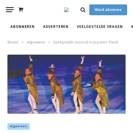
Word abonnee
Shopping
Cart
ABONNEREN
ADVERTEREN
VEELGESTELDE VRAGEN
Home
»
Algemeen
»
Spekgladde musical in ijspaleis Thialf
Algemeen