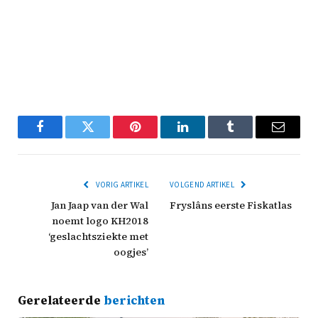
Facebook
Twitter
Pinterest
LinkedIn
Tumblr
Email
VORIG ARTIKEL
VOLGEND ARTIKEL
Jan Jaap van der Wal
Fryslâns eerste Fiskatlas
noemt logo KH2018
‘geslachtsziekte met
oogjes’
Gerelateerde
berichten