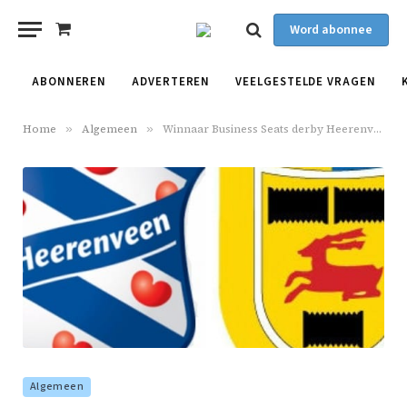
Word abonnee
Shopping
Cart
ABONNEREN
ADVERTEREN
VEELGESTELDE VRAGEN
Home
»
Algemeen
»
Winnaar Business Seats derby Heerenveen – Cambuur
Algemeen