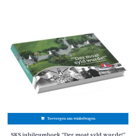
Toevoegen aan winkelwagen
SKS jubileumboek “Der moat syld wurde!”