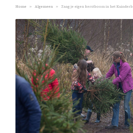
Home
»
Algemeen
»
Zaag je eigen kerstboom in het Kuinder