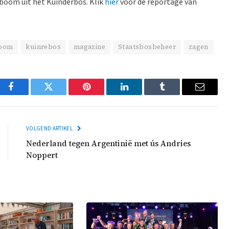
boom uit het Kuinderbos. Klik
hier
voor de reportage van
boom
kuinrebos
magazine
Staatsbosbeheer
zagen
Facebook
Twitter
Pinterest
LinkedIn
Tumblr
Email
VOLGEND ARTIKEL
Nederland tegen Argentinië met ús Andries
Noppert