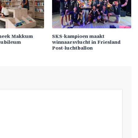
theek Makkum
SKS-kampioen maakt
 jubileum
winnaarsvlucht in Friesland
Post-luchtballon