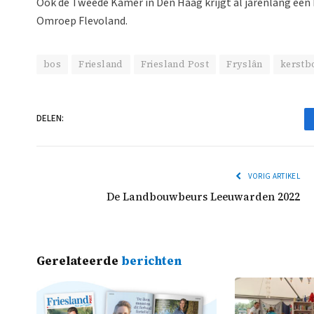
Ook de Tweede Kamer in Den Haag krijgt al jarenlang een 
Omroep Flevoland.
bos
Friesland
Friesland Post
Fryslân
kerst
DELEN:
VORIG ARTIKEL
De Landbouwbeurs Leeuwarden 2022
Gerelateerde
berichten