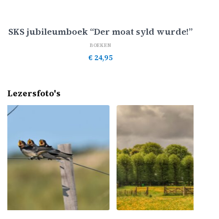
Toevoegen aan winkelwagen
SKS jubileumboek “Der moat syld wurde!”
BOEKEN
€
24,95
Lezersfoto's