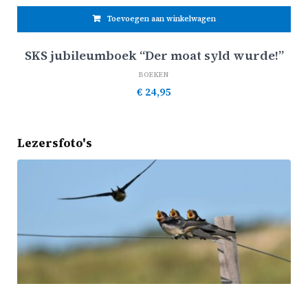
Toevoegen aan winkelwagen
SKS jubileumboek “Der moat syld wurde!”
BOEKEN
€
24,95
Lezersfoto's