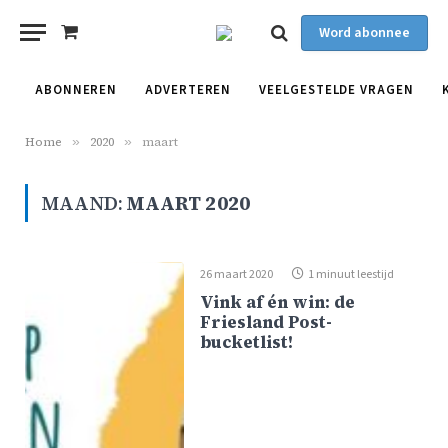
Word abonnee
Shopping
Cart
ABONNEREN
ADVERTEREN
VEELGESTELDE VRAGEN
Home
»
2020
»
maart
MAAND:
MAART 2020
26 maart 2020
1 minuut leestijd
Vink af én win: de
Friesland Post-
bucketlist!