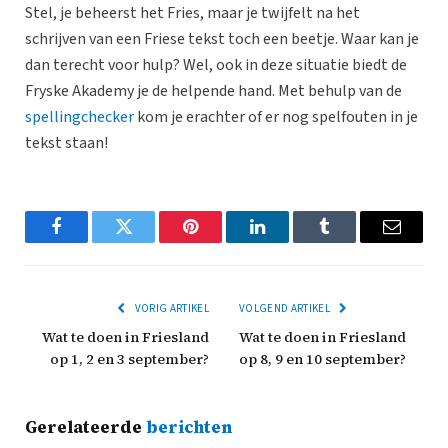
Stel, je beheerst het Fries, maar je twijfelt na het
schrijven van een Friese tekst toch een beetje. Waar kan je
dan terecht voor hulp? Wel, ook in deze situatie biedt de
Fryske Akademy je de helpende hand. Met behulp van de
spellingchecker
kom je erachter of er nog spelfouten in je
tekst staan!
Facebook
Twitter
Pinterest
LinkedIn
Tumblr
Email
VORIG ARTIKEL
VOLGEND ARTIKEL
Wat te doen in Friesland
Wat te doen in Friesland
op 1, 2 en 3 september?
op 8, 9 en 10 september?
Gerelateerde
berichten