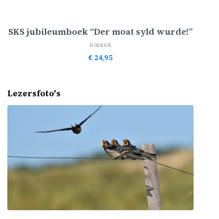
Toevoegen aan winkelwagen
SKS jubileumboek “Der moat syld wurde!”
BOEKEN
€
24,95
Lezersfoto's