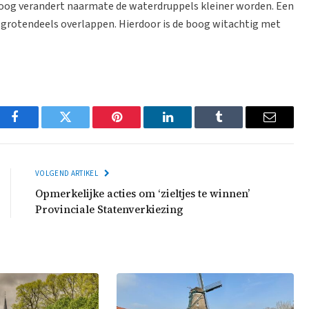
enboog verandert naarmate de waterdruppels kleiner worden. Een
 grotendeels overlappen. Hierdoor is de boog witachtig met
Facebook
Twitter
Pinterest
LinkedIn
Tumblr
Email
VOLGEND ARTIKEL
Opmerkelijke acties om ‘zieltjes te winnen’
Provinciale Statenverkiezing