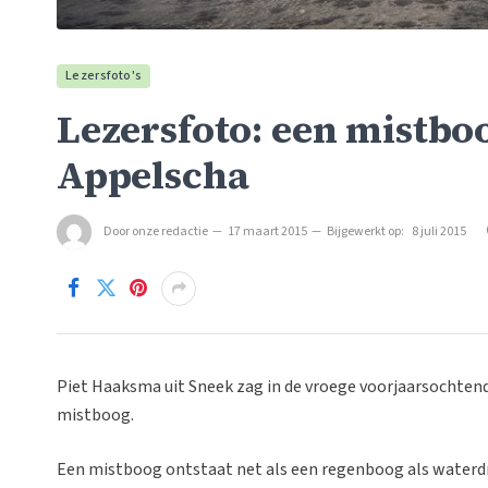
Lezersfoto's
Lezersfoto: een mistbo
Appelscha
Door
onze redactie
17 maart 2015
Bijgewerkt op:
8 juli 2015
Piet Haaksma uit Sneek zag in de vroege voorjaarsochtend
mistboog.
Een mistboog ontstaat net als een regenboog als waterdr