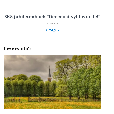
Toevoegen aan winkelwagen
SKS jubileumboek “Der moat syld wurde!”
BOEKEN
€
24,95
Lezersfoto's