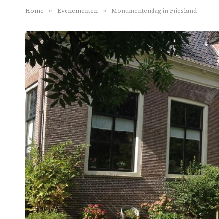
Home
»
Evenementen
»
Monumentendag in Friesland