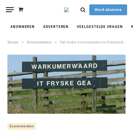
Word abonnee
Shopping
Cart
ABONNEREN
ADVERTEREN
VEELGESTELDE VRAGEN
Home
»
Evenementen
»
Vijf leuke evenementen in Friesland op 18, 19 en 20 november
Evenementen