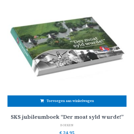
Toevoegen aan winkelwagen
SKS jubileumboek “Der moat syld wurde!”
BOEKEN
€
24,95