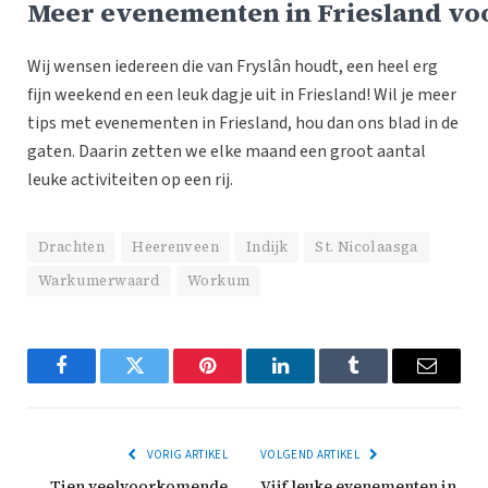
Meer evenementen in Friesland voor
Wij wensen iedereen die van Fryslân houdt, een heel erg
fijn weekend en een leuk dagje uit in Friesland! Wil je meer
tips met evenementen in Friesland, hou dan ons blad in de
gaten. Daarin zetten we elke maand een groot aantal
leuke activiteiten op een rij.
Drachten
Heerenveen
Indijk
St. Nicolaasga
Warkumerwaard
Workum
Facebook
Twitter
Pinterest
LinkedIn
Tumblr
Email
VORIG ARTIKEL
VOLGEND ARTIKEL
Tien veelvoorkomende
Vijf leuke evenementen in