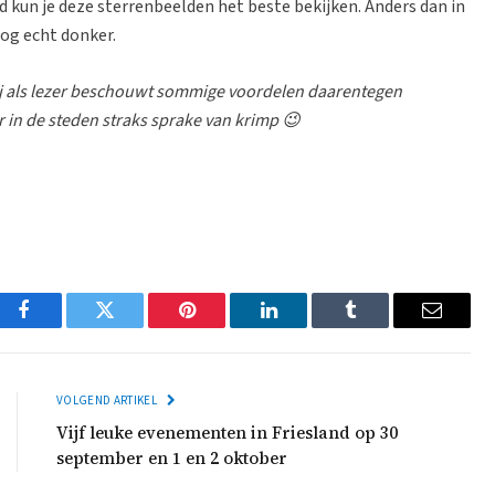
nd kun je deze sterrenbeelden het beste bekijken. Anders dan in
nog echt donker.
j als lezer beschouwt sommige voordelen daarentegen
r in de steden straks sprake van krimp 😉
Facebook
Twitter
Pinterest
LinkedIn
Tumblr
Email
VOLGEND ARTIKEL
Vijf leuke evenementen in Friesland op 30
september en 1 en 2 oktober