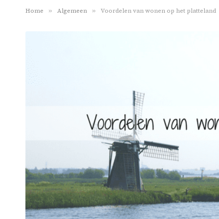
Home
»
Algemeen
»
Voordelen van wonen op het platteland