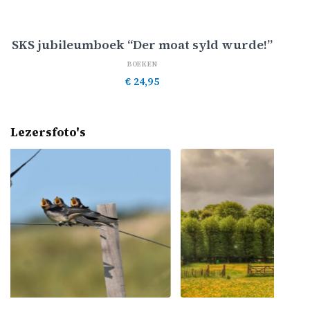
Toevoegen aan winkelwagen
SKS jubileumboek “Der moat syld wurde!”
BOEKEN
€
24,95
Lezersfoto's