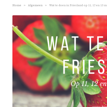
Home
»
Algemeen
»
Wat te doen in Friesland op 11, 12 en 13 m