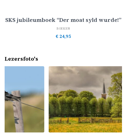
Toevoegen aan winkelwagen
SKS jubileumboek “Der moat syld wurde!”
BOEKEN
€
24,95
Lezersfoto's