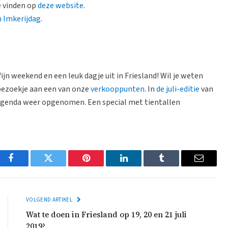
e vinden op
deze website
.
n Imkerijdag
.
ijn weekend en een leuk dagje uit in Friesland! Wil je weten
 bezoekje aan een van onze
verkooppunten
. In
de juli-editie
van
t-agenda weer opgenomen. Een special met tientallen
Facebook
Twitter
Pinterest
LinkedIn
Tumblr
Email
VOLGEND ARTIKEL
Wat te doen in Friesland op 19, 20 en 21 juli
2019?