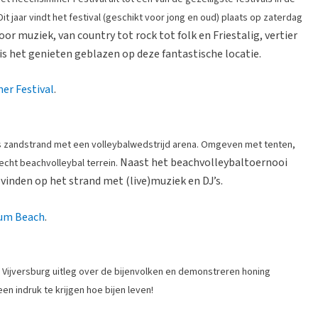
 jaar vindt het festival (geschikt voor jong en oud) plaats op zaterdag
or muziek, van country tot rock tot folk en Friestalig, vertier
is het genieten geblazen op deze fantastische locatie.
er Festival
.
zandstrand met een volleybalwedstrijd arena. Omgeven met tenten,
Naast het beachvolleybaltoernooi
echt beachvolleybal terrein.
svinden op het strand met (live)muziek en DJ’s.
kum Beach
.
k Vijversburg uitleg over de bijenvolken en demonstreren honing
en indruk te krijgen hoe bijen leven!