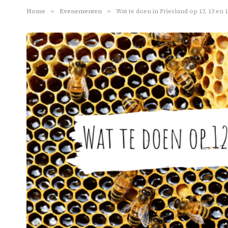
Home
»
Evenementen
»
Wat te doen in Friesland op 12, 13 en 14