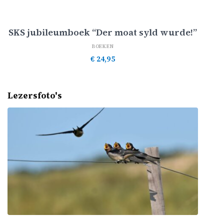
Toevoegen aan winkelwagen
SKS jubileumboek “Der moat syld wurde!”
BOEKEN
€
24,95
Lezersfoto's