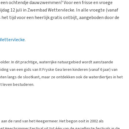
t een ochtendje dauwzwemmen? Voor een frisse en vroege
jdag 12 juli in Zwembad Wettervlecke. In alle vroegte (vanaf
s het tijd voor een heerlijk gratis ontbijt, aangeboden door de
Wettervlecke
.
lder. In dit prachtige, waterrijke natuurgebied wordt aanstaande
iding van een gids van It Fryske Gea leren kinderen (vanaf 6 jaar) van
nten langs de slootkant, maar ze ontdekken ook de waterdiertjes in het
et leven bestuderen.
rd aan de rand van het Heegermeer. Het begon ooit in 2002 als
t Heechsimmer Festival uit tot één van de gezelligste festivals in de