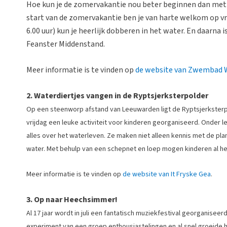
Hoe kun je de zomervakantie nou beter beginnen dan me
start van de zomervakantie ben je van harte welkom op vri
6.00 uur) kun je heerlijk dobberen in het water. En daarna i
Feanster Middenstand.
Meer informatie is te vinden op
de website van Zwembad 
2. Waterdiertjes vangen in de Ryptsjerksterpolder
Op een steenworp afstand van Leeuwarden ligt de Ryptsjerksterpo
vrijdag een leuke activiteit voor kinderen georganiseerd. Onder le
alles over het waterleven. Ze maken niet alleen kennis met de pla
water. Met behulp van een schepnet en loep mogen kinderen al h
Meer informatie is te vinden op
de website van It Fryske Gea
.
3. Op naar Heechsimmer!
Al 17 jaar wordt in juli een fantatisch muziekfestival georganisee
experiment van een groep enthousiastelingen en al snel groeide he