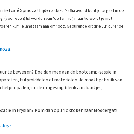
in Eetcafé Spinoza! Tijdens
deze Maffia avond bent je te gast in de
(voor even) lid worden van ‘de familie’, maar lid wordt je niet
voeren klim je langzaam aan omhoog. Gedurende dit drie uur durende
inoza
.
natuur te bewegen? Doe dan mee aan de bootcamp-sessie in
pparaten, hulpmiddelen of materialen. Je maakt gebruik van
schelpenpaden) en de omgeving (denk aan bankjes,
 locatie in Fryslân? Kom dan op 14 oktober naar Moddergat!
fabryk
.