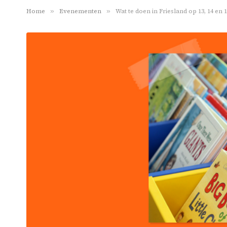
Home
»
Evenementen
»
Wat te doen in Friesland op 13, 14 en 