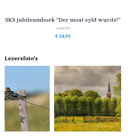
Toevoegen aan winkelwagen
SKS jubileumboek “Der moat syld wurde!”
BOEKEN
€
24,95
Lezersfoto's