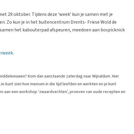
met 29 oktober. Tijdens deze ‘week’ kun je samen met je
en. Zo kun je in het buitencentrum Drents- Friese Wold de
e samen het kabouterpad afspeuren, meedoen aan bospicknick
erweek
.
e middeleeuwen? Kom dan aanstaande zaterdag naar Wijnaldum. Hier
 Je kunt zien hoe mensen
in die tijd leefden en werkten en je kunt
men aan een workshop ‘zwaardvechten’, proeven van oude recepten en