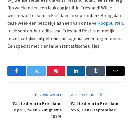
Wij wensen iedereen die van Friesland houdt, een heel erg
fijn weekend en een leuk dagje uit in Friesland! Wil je
weten wat te doen in Friesland in september? Breng dan
deze week een bezoekje aan een van onze
verkooppunten
.
In de september-editie van Friesland Post is namelijk
onze jaarlijkse uitgebreide uit-agenda weer opgenomen.
Een special met tientallen fantastische uitjes!
Facebook
Twitter
Pinterest
LinkedIn
Tumblr
Email
VORIG ARTIKEL
VOLGEND ARTIKEL
Wat te doen in Friesland
Wat te doen in Friesland
op 23, 24 en 25 augustus
op 6, 7 en 8 september?
2019?