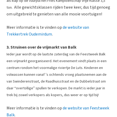
als klap op de vuurpul het Fries Kampioenschap Vrije Klasse 3,5
Alle gewichtsklassen rijden twee keer, dus tijd genoeg
ton.
om uitgebreid te genieten van alle mooie voortuigen!
Meer informatie is te vinden op
de website van
Trekkertrek Oudemirdum
.
3. Struinen over de vrijmarkt van Balk
Ieder jaar wordt op de laatste zaterdag van de Feestweek Balk
een vrijmarkt georganiseerd. Het evenement vindt plaats in een
centrum rondom het voormalige riviertje De Luts.
Kinderen en
volwassen kunnen vanaf ’s ochtends vroeg plaatsnemen aan de
van Swinderenstraat, de Raadhuisstraat en de Dubbelstraat om
daar “overtollige” spullen te verkopen. De markt is ieder jaar in
trek bij zowel verkopers als kopers, dus weer er op tijd bij!
Meer informatie is te vinden op
de website van Feestweek
Balk
.