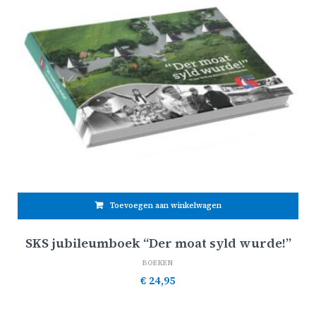
Toevoegen aan winkelwagen
SKS jubileumboek “Der moat syld wurde!”
BOEKEN
€
24,95