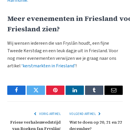
Harmonie.
Meer evenementen in Friesland voor
Friesland zien?
Wij wensen iedereen die van Fryslân houdt, een fijne
Tweede Kerstdag en een leuk dagje uit in Friesland. Voor
nog meer evenementen verwijzen we je graag naar ons
artikel
‘kerstmarkten in Friesland’
!
Facebook
Twitter
Pinterest
LinkedIn
Tumblr
Email
VORIG ARTIKEL
VOLGEND ARTIKEL
Friese verhalenwedstrijd
Wat te doen op 20, 21 en 22
van Boeken fan Fryslân!
december?