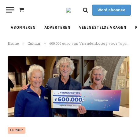
Word abonnee
Shopping
Cart
ABONNEREN
ADVERTEREN
VEELGESTELDE VRAGEN
Home
»
Cultuur
»
600.000 euro van VriendenLoterij voor Jopie Huisman Museum
Cultuur