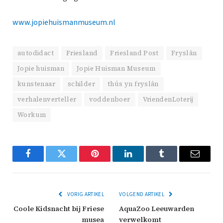
www.jopiehuismanmuseum.nl
autodidact
Friesland
Friesland Post
Fryslân
Jopie huisman
Jopie Huisman Museum
kunstenaar
schilder
thús yn fryslân
verhalenverteller
voddenboer
VriendenLoterij
Workum
Facebook
Twitter
Pinterest
LinkedIn
Tumblr
Email
VORIG ARTIKEL
VOLGEND ARTIKEL
Coole Kidsnacht bij Friese
AquaZoo Leeuwarden
musea
verwelkomt