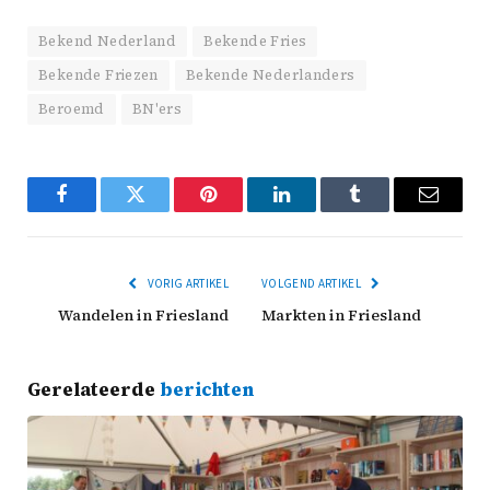
Bekend Nederland
Bekende Fries
Bekende Friezen
Bekende Nederlanders
Beroemd
BN'ers
Facebook
Twitter
Pinterest
LinkedIn
Tumblr
Email
VORIG ARTIKEL
VOLGEND ARTIKEL
Wandelen in Friesland
Markten in Friesland
Gerelateerde
berichten