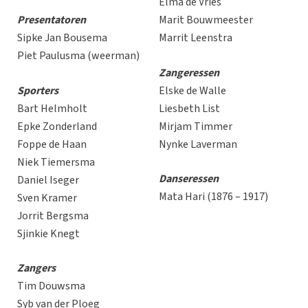
Elma de Vries
Presentatoren
Marit Bouwmeester
Sipke Jan Bousema
Marrit Leenstra
Piet Paulusma (weerman)
Zangeressen
Sporters
Elske de Walle
Bart Helmholt
Liesbeth List
Epke Zonderland
Mirjam Timmer
Foppe de Haan
Nynke Laverman
Niek Tiemersma
Danseressen
Daniel Iseger
Mata Hari (1876 – 1917)
Sven Kramer
Jorrit Bergsma
Sjinkie Knegt
Zangers
Tim Douwsma
Syb van der Ploeg