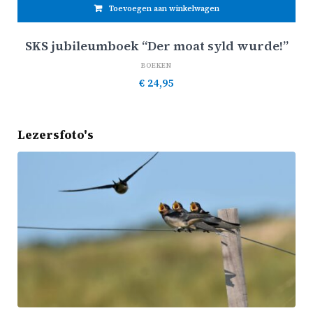
Toevoegen aan winkelwagen
SKS jubileumboek “Der moat syld wurde!”
BOEKEN
€
24,95
Lezersfoto's