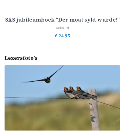
Toevoegen aan winkelwagen
SKS jubileumboek “Der moat syld wurde!”
BOEKEN
€
24,95
Lezersfoto's