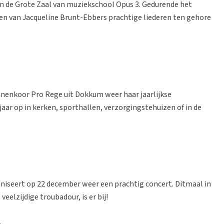
in de Grote Zaal van muziekschool Opus 3. Gedurende het
gen van Jacqueline Brunt-Ebbers prachtige liederen ten gehore
annenkoor Pro Rege uit Dokkum weer haar jaarlijkse
 jaar op in kerken, sporthallen, verzorgingstehuizen of in de
iseert op 22 december weer een prachtig concert. Ditmaal in
eelzijdige troubadour, is er bij!
.