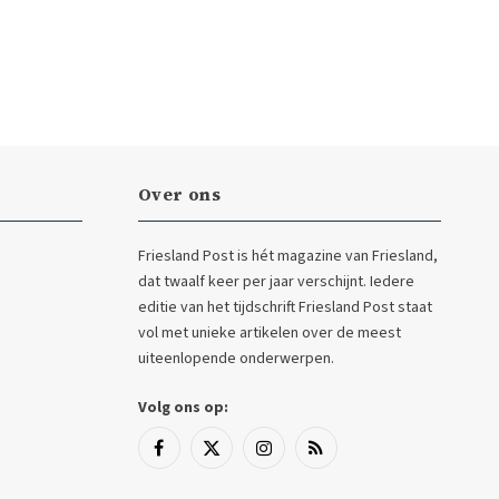
Over ons
Friesland Post is hét magazine van Friesland,
dat twaalf keer per jaar verschijnt. Iedere
editie van het tijdschrift Friesland Post staat
vol met unieke artikelen over de meest
uiteenlopende onderwerpen.
Volg ons op:
Facebook
X
Instagram
RSS
(Twitter)