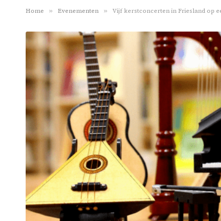
Home
»
Evenementen
»
Vijf kerstconcerten in Friesland op een