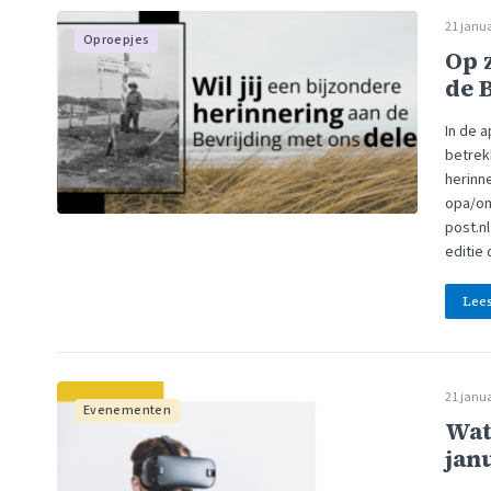
21 janua
Oproepjes
Op 
de 
In de a
betrekk
herinn
opa/om
post.nl
editie 
Lee
21 janua
Evenementen
Wat 
jan