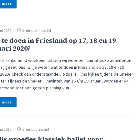
s meer
ri 2020
3 minuten leestijd
te doen in Friesland op 17, 18 en 19
uari 2020?
or aankomend weekend hebben wij weer een aantal leuke activiteiten
rij gezet. Dus, wil je weten wat te doen in Friesland op 17, 18 en 19
 2020? Check dan onderstaande uit-tips! 1.Films kijken tijdens de Sneker
ter Tijdens de Sneker Filmwinter, van 16 t/m 19 januari, worden er 44
vertoond! Met een goede planning kun…
s meer
ri 2020
1 minuut leestijd
is proefles klassiek ballet voor