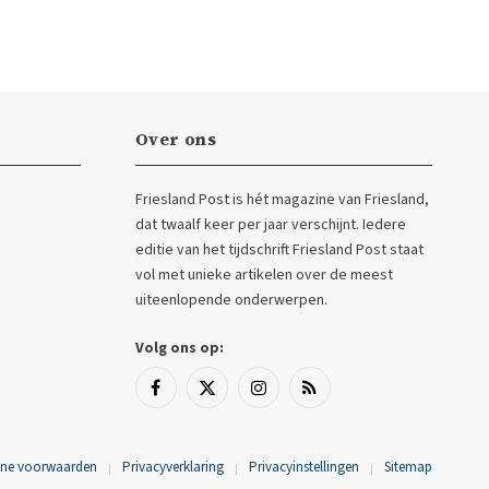
Over ons
Friesland Post is hét magazine van Friesland,
dat twaalf keer per jaar verschijnt. Iedere
editie van het tijdschrift Friesland Post staat
vol met unieke artikelen over de meest
uiteenlopende onderwerpen.
Volg ons op:
Facebook
X
Instagram
RSS
(Twitter)
ne voorwaarden
Privacyverklaring
Privacyinstellingen
Sitemap