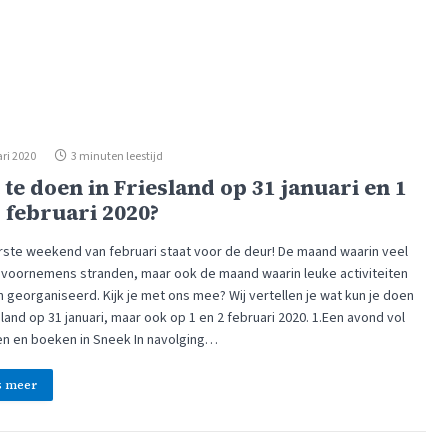
ri 2020
3 minuten leestijd
te doen in Friesland op 31 januari en 1
2 februari 2020?
rste weekend van februari staat voor de deur! De maand waarin veel
voornemens stranden, maar ook de maand waarin leuke activiteiten
 georganiseerd. Kijk je met ons mee? Wij vertellen je wat kun je doen
sland op 31 januari, maar ook op 1 en 2 februari 2020. 1.Een avond vol
en en boeken in Sneek In navolging…
s meer