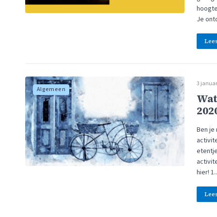
hoogte 
Je ont
Lee
3 januar
Algemeen
Wat 
202
Ben je
activit
etentje
activit
hier! 1
Lee