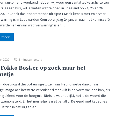
or aankomend weekend hebben wij weer een aantal leuke activiteiten
rij gezet. Dus, wil je weten wat te doen in Friesland op 24, 25 en 26
i 2020? Check dan onderstaande uit-tips! 1.Maak kennis met en ervaar
rwarring is in Leeuwarden Kom op vrijdag 24 januari naar het kenniscafé
uwarden en ervaar wat ‘verwarring’ is en…
s meer
ri 2020
8 minuten leestijd
 Fokko Bosker op zoek naar het
netje
m doet nogal devoot en ingetogen aan. Het nonnetje dankt haar
ige imago aan het witte verenkleed met kuif in de vorm van een kap, als
 gekleed voor de hoogmis. Niets is wat het lijkt, het is de woerd die
uitgemonsterd. En het nonnetje is niet lieftallig. De eend met kapsones
uilt zich in natuurgebied…